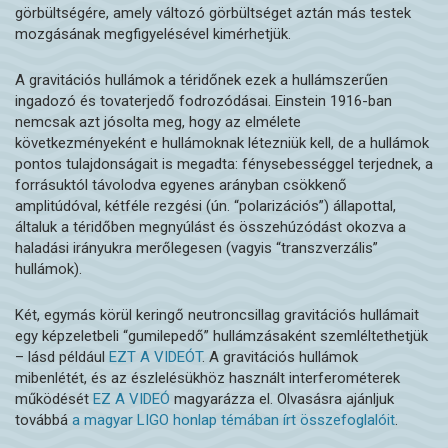
görbültségére, amely változó görbültséget aztán más testek
mozgásának megfigyelésével kimérhetjük.
A gravitációs hullámok a téridőnek ezek a hullámszerűen
ingadozó és tovaterjedő fodrozódásai. Einstein 1916-ban
nemcsak azt jósolta meg, hogy az elmélete
következményeként e hullámoknak létezniük kell, de a hullámok
pontos tulajdonságait is megadta: fénysebességgel terjednek, a
forrásuktól távolodva egyenes arányban csökkenő
amplitúdóval, kétféle rezgési (ún. “polarizációs”) állapottal,
általuk a téridőben megnyúlást és összehúzódást okozva a
haladási irányukra merőlegesen (vagyis “transzverzális”
hullámok).
Két, egymás körül keringő neutroncsillag gravitációs hullámait
egy képzeletbeli “gumilepedő” hullámzásaként szemléltethetjük
– lásd például
EZT A VIDEÓT
. A gravitációs hullámok
mibenlétét, és az észlelésükhöz használt interferométerek
működését
EZ A VIDEÓ
magyarázza el. Olvasásra ajánljuk
továbbá
a magyar LIGO honlap témában írt összefoglalóit
.