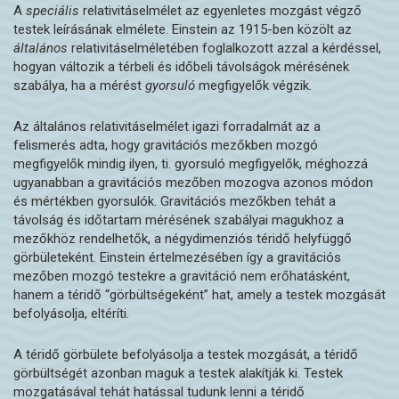
A
speciális
relativitáselmélet az egyenletes mozgást végző
testek leírásának elmélete. Einstein az 1915-ben közölt az
általános
relativitáselméletében foglalkozott azzal a kérdéssel,
hogyan változik a térbeli és időbeli távolságok mérésének
szabálya, ha a mérést
gyorsuló
megfigyelők végzik.
Az általános relativitáselmélet igazi forradalmát az a
felismerés adta, hogy gravitációs mezőkben mozgó
megfigyelők mindig ilyen, ti. gyorsuló megfigyelők, méghozzá
ugyanabban a gravitációs mezőben mozogva azonos módon
és mértékben gyorsulók. Gravitációs mezőkben tehát a
távolság és időtartam mérésének szabályai magukhoz a
mezőkhöz rendelhetők, a négydimenziós téridő helyfüggő
görbületeként. Einstein értelmezésében így a gravitációs
mezőben mozgó testekre a gravitáció nem erőhatásként,
hanem a téridő “görbültségeként” hat, amely a testek mozgását
befolyásolja, eltéríti.
A téridő görbülete befolyásolja a testek mozgását, a téridő
görbültségét azonban maguk a testek alakítják ki. Testek
mozgatásával tehát hatással tudunk lenni a téridő