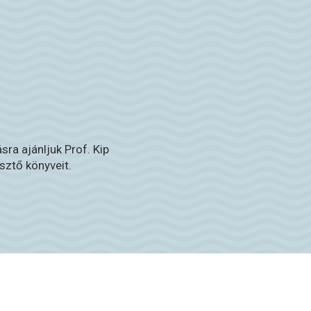
ásra ajánljuk Prof. Kip
sztő könyveit.