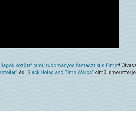
illagok között” című tudományos fantasztikus filmet
! Olvas
rstellar”
és
“Black Holes and Time Warps”
című ismeretterje