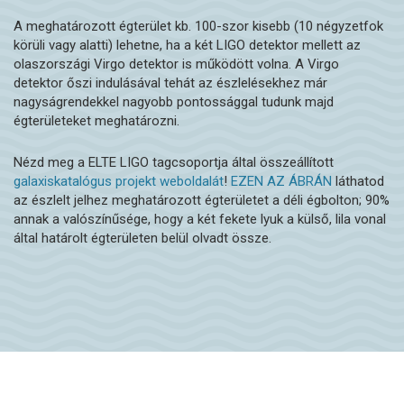
A meghatározott égterület kb. 100-szor kisebb (10 négyzetfok
körüli vagy alatti) lehetne, ha a két LIGO detektor mellett az
olaszországi Virgo detektor is működött volna. A Virgo
detektor őszi indulásával tehát az észlelésekhez már
nagyságrendekkel nagyobb pontossággal tudunk majd
égterületeket meghatározni.
Nézd meg a ELTE LIGO tagcsoportja által összeállított
galaxiskatalógus projekt weboldalát
!
EZEN AZ ÁBRÁN
láthatod
az észlelt jelhez meghatározott égterületet a déli égbolton; 90%
annak a valószínűsége, hogy a két fekete lyuk a külső, lila vonal
által határolt égterületen belül olvadt össze.