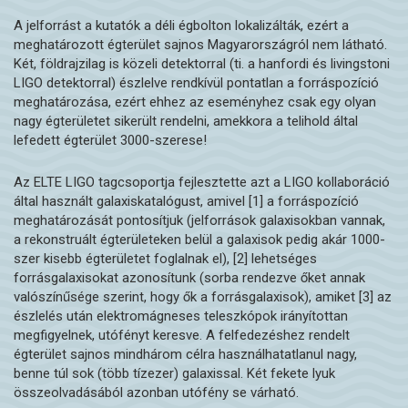
A jelforrást a kutatók a déli égbolton lokalizálták, ezért a
meghatározott égterület sajnos Magyarországról nem látható.
Két, földrajzilag is közeli detektorral (ti. a hanfordi és livingstoni
LIGO detektorral) észlelve rendkívül pontatlan a forráspozíció
meghatározása, ezért ehhez az eseményhez csak egy olyan
nagy égterületet sikerült rendelni, amekkora a telihold által
lefedett égterület 3000-szerese!
Az ELTE LIGO tagcsoportja fejlesztette azt a LIGO kollaboráció
által használt galaxiskatalógust, amivel [1] a forráspozíció
meghatározását pontosítjuk (jelforrások galaxisokban vannak,
a rekonstruált égterületeken belül a galaxisok pedig akár 1000-
szer kisebb égterületet foglalnak el), [2] lehetséges
forrásgalaxisokat azonosítunk (sorba rendezve őket annak
valószínűsége szerint, hogy ők a forrásgalaxisok), amiket [3] az
észlelés után elektromágneses teleszkópok irányítottan
megfigyelnek, utófényt keresve. A felfedezéshez rendelt
égterület sajnos mindhárom célra használhatatlanul nagy,
benne túl sok (több tízezer) galaxissal. Két fekete lyuk
összeolvadásából azonban utófény se várható.