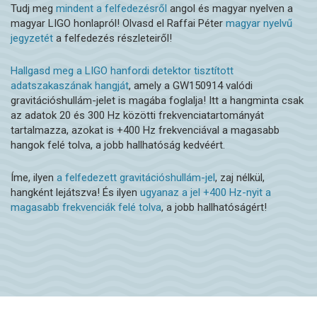
Tudj meg
mindent a felfedezésről
angol és magyar nyelven a
magyar LIGO honlapról! Olvasd el Raffai Péter
magyar nyelvű
jegyzetét
a felfedezés részleteiről!
Hallgasd meg a LIGO hanfordi detektor tisztított
adatszakaszának hangját
, amely a GW150914 valódi
gravitációshullám-jelet is magába foglalja! Itt a hangminta csak
az adatok 20 és 300 Hz közötti frekvenciatartományát
tartalmazza, azokat is +400 Hz frekvenciával a magasabb
hangok felé tolva, a jobb hallhatóság kedvéért.
Íme, ilyen
a felfedezett gravitációshullám-jel
, zaj nélkül,
hangként lejátszva! És ilyen
ugyanaz a jel +400 Hz-nyit a
magasabb frekvenciák felé tolva
, a jobb hallhatóságért!